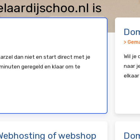
ardijschoo.nl is
keerd bij
Vimexx
Dom
> Gema
Wil je
arzel dan niet en start direct met je
naar j
minuten geregeld en klaar om te
elkaar
Webhosting of webshop
Dom