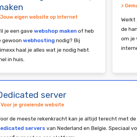
maken
> Gema
 Jouw eigen website op internet
Werkt 
de han
il je een gave
webshop maken
of heb
om je 
e gewoon
webhosting
nodig? Bij
intern
imexx haal je alles wat je nodig hebt
nel in huis.
Dedicated server
 Voor je groeiende website
oor de meeste rekenkracht kan je altijd terecht met de
edicated servers
van Nederland en Belgie. Speciaal vo