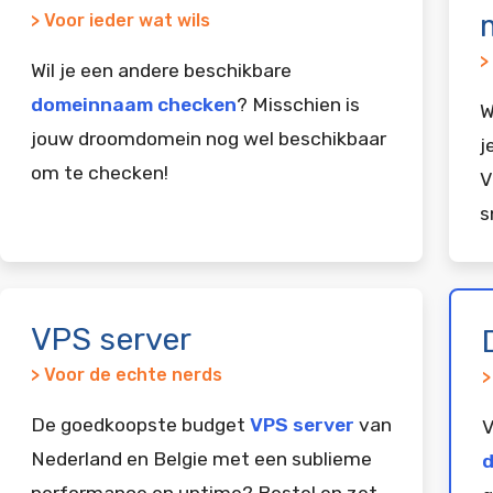
> Voor ieder wat wils
>
Wil je een andere beschikbare
domeinnaam checken
? Misschien is
W
jouw droomdomein nog wel beschikbaar
j
om te checken!
V
s
VPS server
> Voor de echte nerds
>
De goedkoopste budget
VPS server
van
V
Nederland en Belgie met een sublieme
d
performance en uptime? Bestel en zet